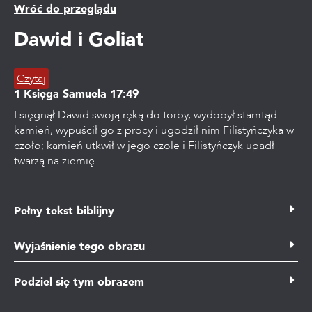
Wróć do przeglądu
Dawid i Goliat
Czytaj
1 Księga Samuela
17:49
I sięgnął Dawid swoją ręką do torby, wydobył stamtąd
kamień, wypuścił go z procy i ugodził nim Filistyńczyka w
czoło; kamień utkwił w jego czole i Filistyńczyk upadł
twarzą na ziemię.
Pełny tekst biblijny
1 Księga Samuela 17, wersety od 1 do 11 oraz od 40 do 52
Wyjaśnienie tego obrazu
1 Wtedy zebrali Filistyńczycy swoje wojska na wojnę.
Zebrali się w Socho, które należy do Judy, i rozłożyli się
Czytaj
Podziel się tym obrazem
obozem w Efez-Dammim między Socho a Aseka. 2 Saul
W 1 Księdze Samuela 17 ponownie jest mowa o
zaś i wojownicy izraelscy zebrali i rozłożyli się obozem w
filistyńskiej inwazji na Izraelitów. Król Saul gromadzi swoją