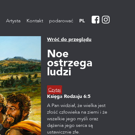
Artysta
Kontakt
podarować
PL
Wróć do przeglądu
Noe
ostrzega
ludzi
Czytaj
Księga Rodzaju
6:5
A Pan widział, że wielka jest
złość człowieka na ziemi i że
wszelkie jego myśli oraz
dążenia jego serca są
ustawicznie złe.