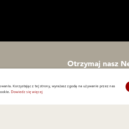
Otrzymaj nasz N
owania. Korzystając z tej strony, wyrażasz zgodę na używanie przez nas
Dowiedz się więcej
cookie.
Zapisz się
rywatności
Ciasteczka