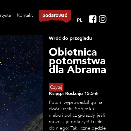
podarować
rtysta
Kontakt
PL
Wróć do przeglądu
Obietnica
potomstwa
dla Abrama
Czytaj
Księga Rodzaju
15:5-6
Potem wyprowadził go na
dwór i rzekł: Spójrz ku
niebu i policz gwiazdy, jeśli
możesz je policzyć! I rzekł
do niego: Tak liczne będzie