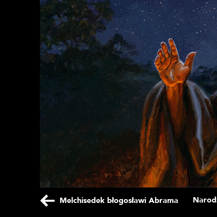
Narodz
Melchisedek błogosławi Abrama