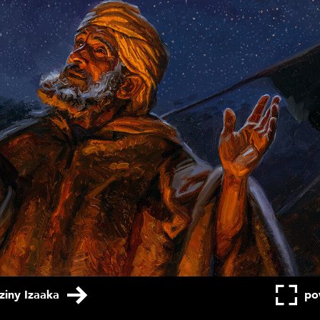
iny Izaaka
po