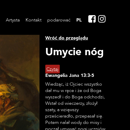
Artysta
Kontakt
podarować
PL
Wróć do przeglądu
Umycie nóg
Czytaj
Ewangelia Jana
13:3-5
Wiedząc, iż Ojciec wszystko
dał mu w ręce i że od Boga
wyszedł i do Boga odchodzi,
Wstał od wieczerzy, złożył
szaty, a wziąwszy
prześcieradło, przepasał się.
Potem nalał wody do misy i
począł umywać nogi uczniów