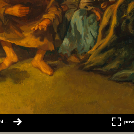
‘Oto Człowiek!’, Jezus przed Piłatem
pow